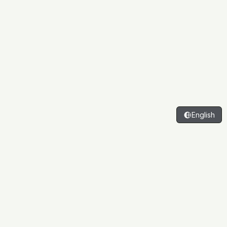
English