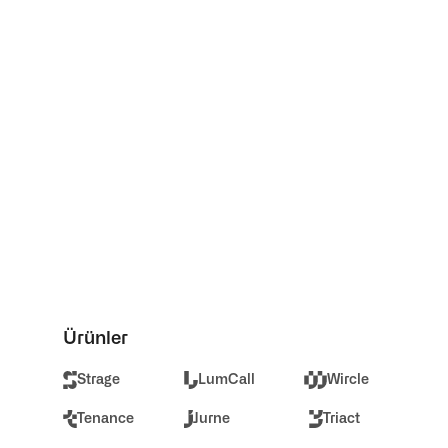
SSS
LumAgent Çağrı Sürecinde Nasıl 
Çalışır?
AI Agent Yapısı Nasıl Çalışır?
AI Agent Kataloğu Nedir ve Nasıl 
Kullanılır?
Ürünler
Strage
LumCall
Wircle
Tenance
Jurne
Triact