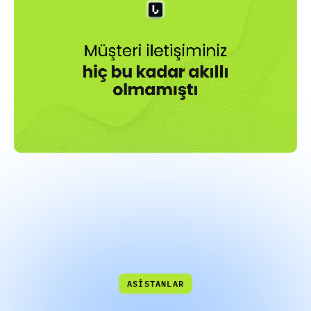
LumAgent
Akıllı
Çağrı
Merkezi
Asistanları
ASİSTANLAR