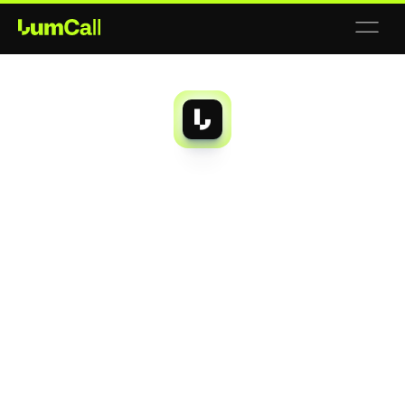
AI Destekli
Müşteri Temsilcisi
LumAgent özelleştirilebilir yapay zeka asistanlarıyla 
süreçlerinizi hızlandırın, müşteri etkileşimlerinizi daha 
etkili hale getirin.