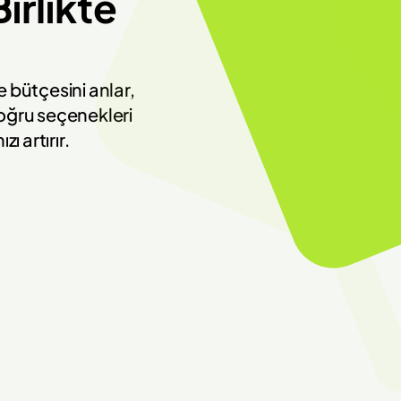
rlikte 
e bütçesini anlar, 
ğru seçenekleri 
ı artırır.