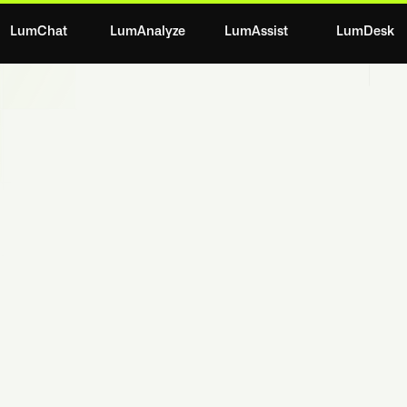
LumChat
LumAnalyze
LumAssist
LumDesk